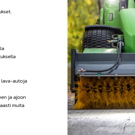
n
ukset.
la
tuksella
a lava-autoja
een ja ajoon
saasti muita