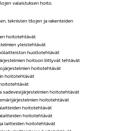
ilojen valaistuksen hoito.
jen, teknisten tilojen ja rakenteiden
jen hoitotehtävät
stelmien yleistehtävät
ölaitteiston huoltotehtävät
rjestelmien hoitoon liittyvät tehtävät
ojärjestelmien hoitotehtävät
in hoitotehtävät
 hoitotehtävät
a sadevesijärjestelmien hoitotehtävät
iemärijärjestelmien hoitotehtävät
laitteiden hoitotehtävät
alaitteiden hoitotehtävät
a laitteiden hoitotehtävät