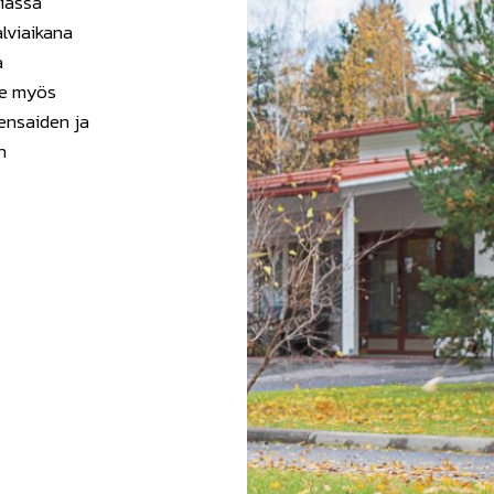
siassa
lviaikana
a
me myös
pensaiden ja
n