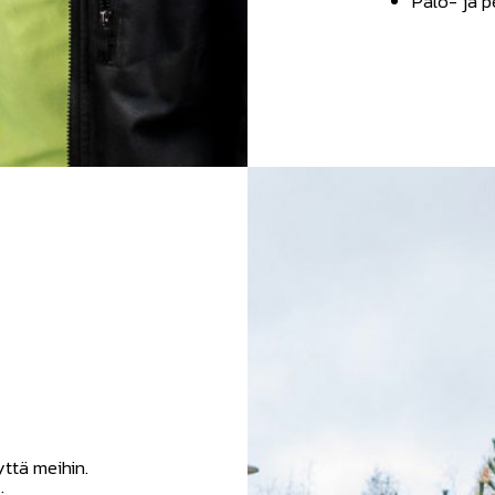
Palo- ja p
yttä meihin.