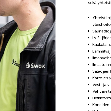
sekä yhteist
Yhteistilo
yleishoito
Saunatilo
LVIS-järje
Kaukolämp
Lämmitysjä
Ilmanvaiht
Ilmastoinn
Salaojien
Kattojen j
Vesi- ja v
Vahvavirta
Heikkovirt
Koneiden j