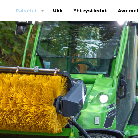
Palvelut
Ukk
Yhteystiedot
Avoimet