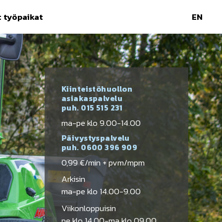
 työpaikat
EN
Kiinteistöhuollon
asiakaspalvelu
puh.
015 515 231
ma-pe klo 9.00-14.00
Päivystyspalvelu
puh.
0600 396 909
0,99 €/min + pvm/mpm
Arkisin
ma-pe klo 14.00-9.00
Viikonloppuisin
pe klo 14.00-ma klo 09.00