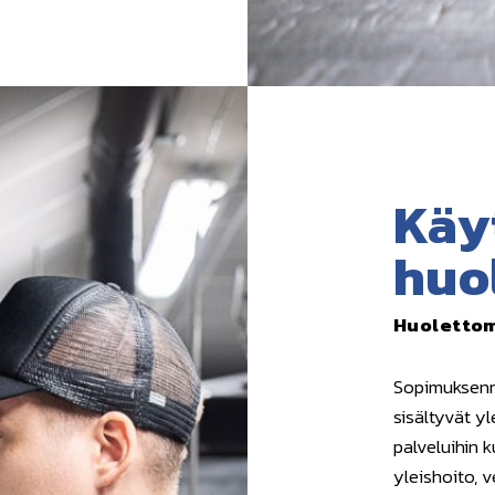
Käy
huo
Huoletto
Sopimuksenm
sisältyvät y
palveluihin 
yleishoito, 