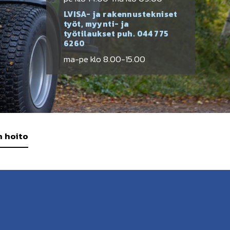
LVISA- ja rakennustekniset
työt, myynti- ja
työtilaukset puh.
044 775
6260
ma-pe klo 8.00-15.00
n hoito