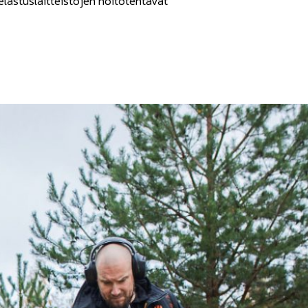
elastuslaitteistojen hoitotehtävät