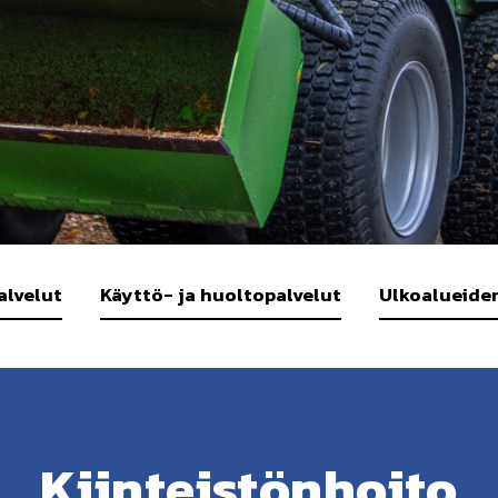
alvelut
Käyttö- ja huoltopalvelut
Ulkoalueide
Kiinteistönhoito