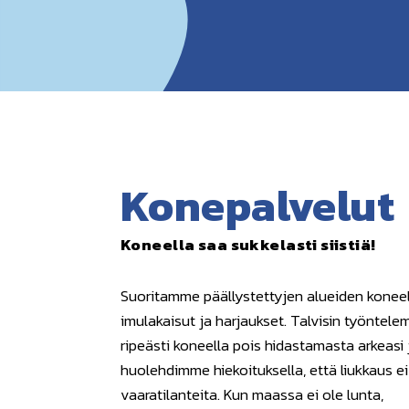
Konepalvelut
Koneella saa sukkelasti siistiä!
Suoritamme päällystettyjen alueiden koneell
imulakaisut ja harjaukset. Talvisin työntel
ripeästi koneella pois hidastamasta arkeasi 
huolehdimme hiekoituksella, että liukkaus e
vaaratilanteita. Kun maassa ei ole lunta,