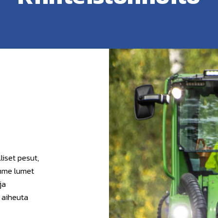
iset pesut,
emme lumet
ja
i aiheuta