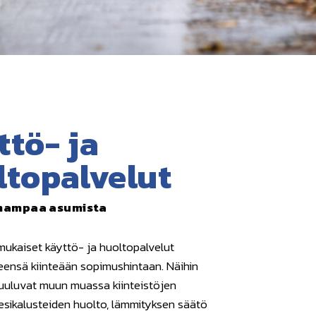
ttö- ja
ltopalvelut
mampaa asumista
ukaiset käyttö- ja huoltopalvelut
leensä kiinteään sopimushintaan. Näihin
kuuluvat muun muassa kiinteistöjen
vesikalusteiden huolto, lämmityksen säätö