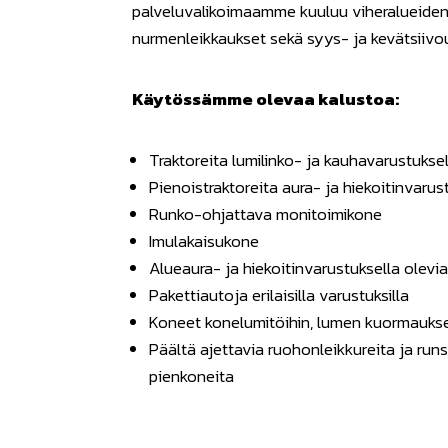
palveluvalikoimaamme kuuluu viheralueide
nurmenleikkaukset sekä syys- ja kevätsiivo
Käytössämme olevaa kalustoa:
Traktoreita lumilinko- ja kauhavarustuksel
Pienoistraktoreita aura- ja hiekoitinvarus
Runko-ohjattava monitoimikone
Imulakaisukone
Alueaura- ja hiekoitinvarustuksella olevi
Pakettiautoja erilaisilla varustuksilla
Koneet konelumitöihin, lumen kuormauks
Päältä ajettavia ruohonleikkureita ja run
pienkoneita