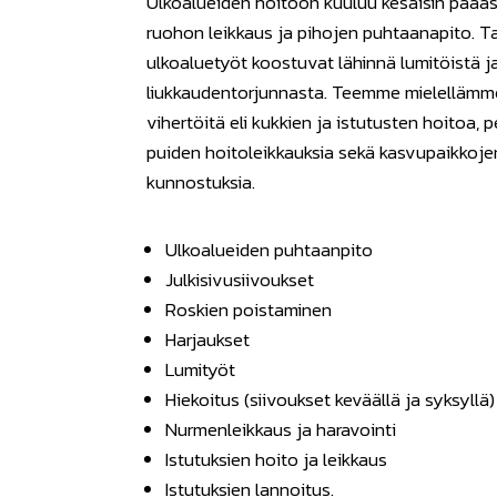
Ulkoalueiden hoitoon kuuluu kesäisin pääa
ruohon leikkaus ja pihojen puhtaanapito. Ta
ulkoaluetyöt koostuvat lähinnä lumitöistä j
liukkaudentorjunnasta. Teemme mielelläm
vihertöitä eli kukkien ja istutusten hoitoa, 
puiden hoitoleikkauksia sekä kasvupaikkoje
kunnostuksia.
Ulkoalueiden puhtaanpito
Julkisivusiivoukset
Roskien poistaminen
Harjaukset
Lumityöt
Hiekoitus (siivoukset keväällä ja syksyllä)
Nurmenleikkaus ja haravointi
Istutuksien hoito ja leikkaus
Istutuksien lannoitus.